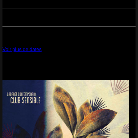
Paris
- 07=>11.09 - Residency @ 104
23
Oct
2026
Paris
- @ Cabaret Sauvage - Marathon!
12
Dec
2026
Paris
- @ La Gaîté Lyrique - Marathon!
Voir plus de dates
Last pics
Last Release