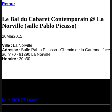
Retour
Le Bal du Cabaret Contemporain @ La
Norville (salle Pablo Picasso)
20
Mar
2015
Ville
: La Norville
Adresse
: Salle Pablo Picasso - Chemin de la Garenne, face
au n°70 - 91290 La Norville
Horaire
: 20h30
NEXT
29
Aug
2026
Paris
- @ Virage - Marathon!
BUY TICKET NOW!
11
Sep
2026