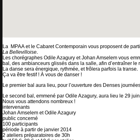
La MPAA et le Cabaret Contemporain vous proposent de particip
L
a Bellevilloise
.
Les chorégraphes Odile Azagury et Johan Amselem vous emmèner
bal, des ambianceurs glissés dans la salle, afin d’entraîner le
La danse sera énergique, rythmée, et frôlera parfois la transe.
Ça va être festif ! À vous de danser !
Le premier bal aura lieu, pour l’ouverture des Denses journ
Le second bal, emmené par Odile Azagury, aura lieu le 29 juin 
Nous vous attendons nombreux !
intervenants
Johan Amselem et Odile Azagury
public concerné
100 participants
période à partir de janvier 2014
2 ateliers préparatoires de 30h