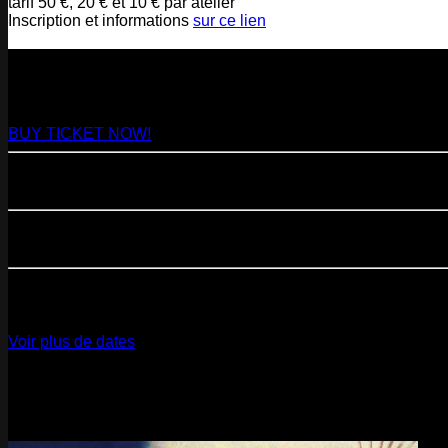
tarif 50 €, 20 € et 10 € par atelier
Inscription et informations
sur ce lien
NEXT
29
Aug
2026
Paris
- @ Virage - Marathon!
BUY TICKET NOW!
11
Sep
2026
Paris
- 07=>11.09 - Residency @ 104
23
Oct
2026
Paris
- @ Cabaret Sauvage - Marathon!
12
Dec
2026
Paris
- @ La Gaîté Lyrique - Marathon!
Voir plus de dates
Last pics
Last Release